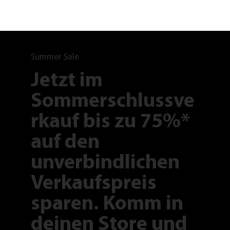
Summer Sale
Jetzt im
Sommerschlussve
rkauf bis zu 75%*
auf den
unverbindlichen
Verkaufspreis
sparen. Komm in
deinen Store und