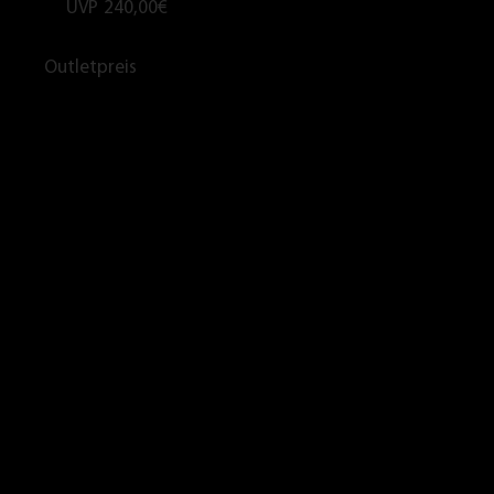
UVP
240,00€
Outletpreis