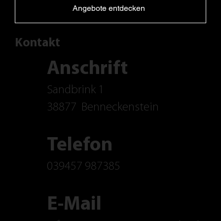
Angebote entdecken
Kontakt
Anschrift
Sandbrink 1
38877
Benneckenstein
Telefon
039457 987385
E-Mail