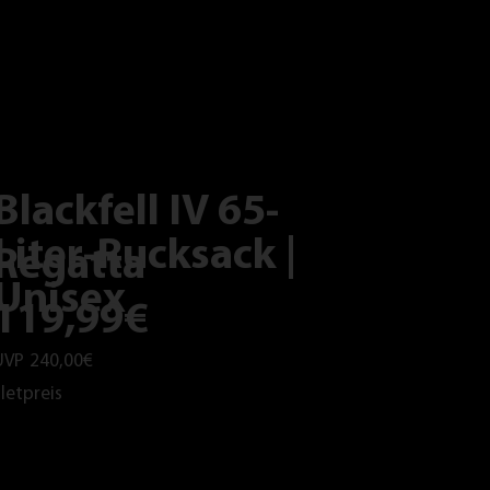
Blackfell IV 65-
Liter-Rucksack |
Regatta
Unisex
119,99€
UVP
240,00€
letpreis