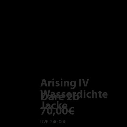
Arising IV
Wasserdichte
Dare 2b
Jacke
70,00€
UVP
240,00€