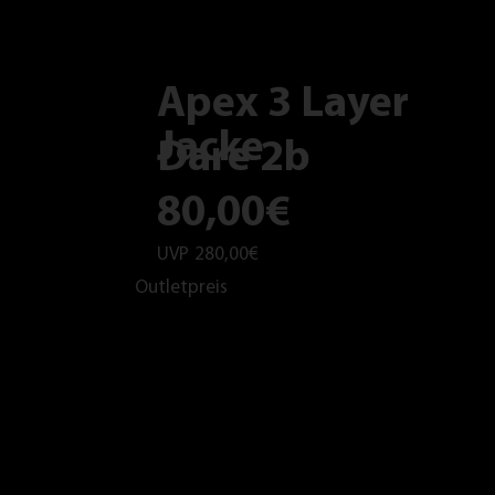
Apex 3 Layer
Jacke
Dare 2b
80,00€
UVP
280,00€
Outletpreis