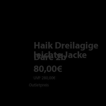
Haik Dreilagige
leichte Jacke
Dare 2b
80,00€
UVP
280,00€
Outletpreis