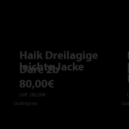
Haik Dreilagige
leichte Jacke
Dare 2b
80,00€
UVP
280,00€
Outletpreis
Out