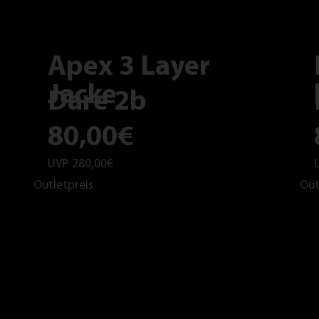
Apex 3 Layer
Jacke
Dare 2b
80,00€
UVP
280,00€
Outletpreis
Out