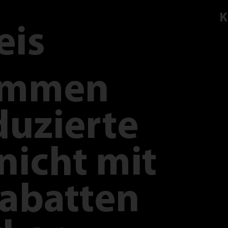
K
eis
ommen
duzierte
nicht mit
abatten