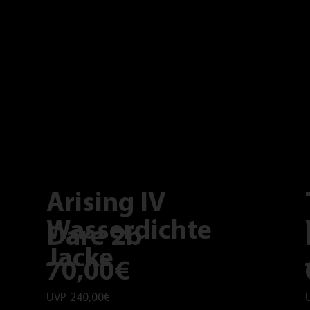
Arising IV
Wasserdichte
Dare 2b
Jacke
70,00€
UVP
240,00€