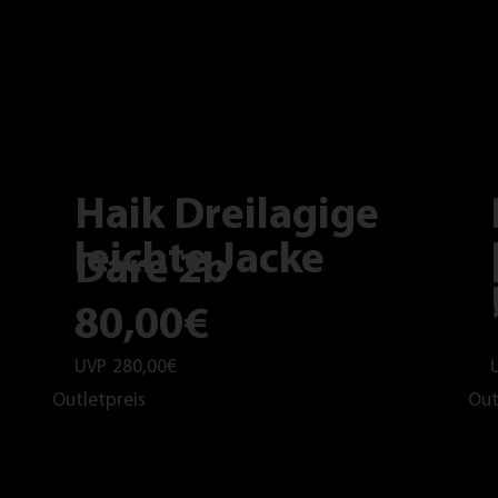
Haik Dreilagige
leichte Jacke
Dare 2b
80,00€
UVP
280,00€
Outletpreis
Out