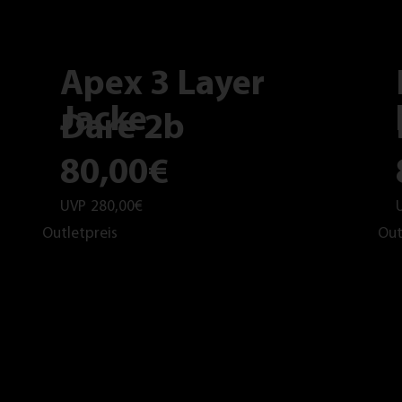
Apex 3 Layer
Jacke
Dare 2b
80,00€
UVP
280,00€
Outletpreis
Out