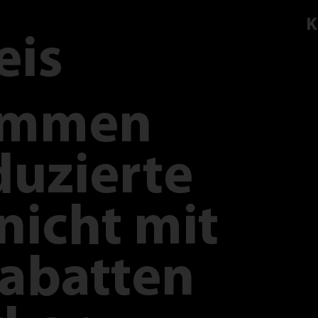
K
eis
ommen
duzierte
nicht mit
abatten