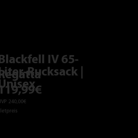
Blackfell IV 65-
Liter-Rucksack |
Regatta
Unisex
119,99€
UVP
240,00€
letpreis