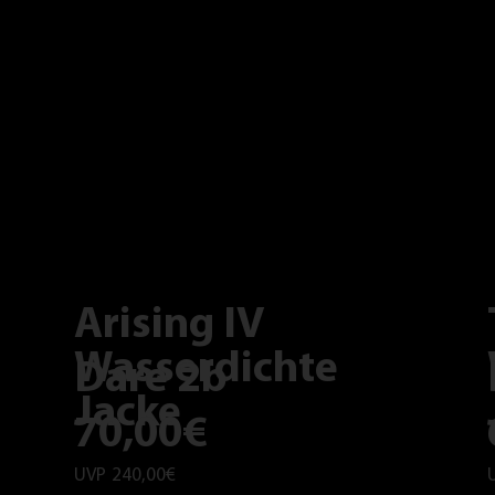
Arising IV
Wasserdichte
Dare 2b
Jacke
70,00€
UVP
240,00€