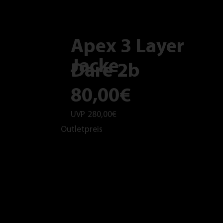
Apex 3 Layer
Jacke
Dare 2b
80,00€
UVP
280,00€
Outletpreis