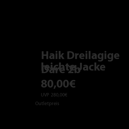
Haik Dreilagige
leichte Jacke
Dare 2b
80,00€
UVP
280,00€
Outletpreis