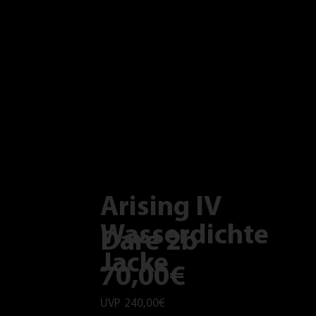
Arising IV
Wasserdichte
Dare 2b
Jacke
70,00€
UVP
240,00€