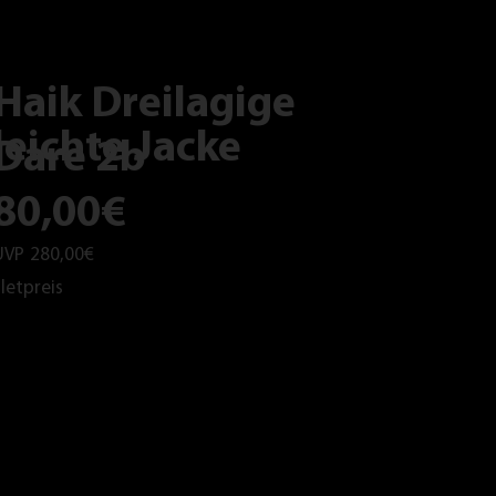
Haik Dreilagige
leichte Jacke
Dare 2b
80,00€
UVP
280,00€
letpreis