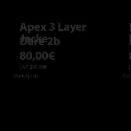
Apex 3 Layer
Jacke
Dare 2b
80,00€
UVP
280,00€
Outletpreis
Out