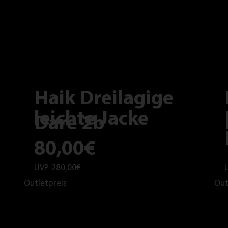
Haik Dreilagige
leichte Jacke
Dare 2b
80,00€
UVP
280,00€
Outletpreis
Out