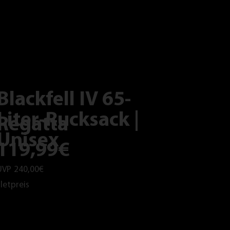
Blackfell IV 65-
Liter-Rucksack |
Regatta
Unisex
119,99€
UVP
240,00€
letpreis