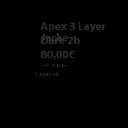
Apex 3 Layer
Jacke
Dare 2b
80,00€
UVP
280,00€
Outletpreis