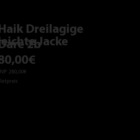
Haik Dreilagige
leichte Jacke
Dare 2b
80,00€
UVP
280,00€
letpreis