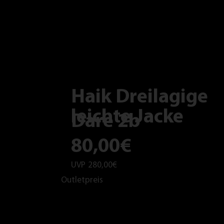
Haik Dreilagige
leichte Jacke
Dare 2b
80,00€
UVP
280,00€
Outletpreis