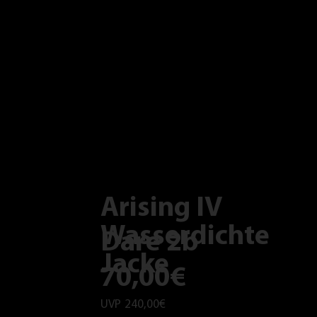
Arising IV
Wasserdichte
Dare 2b
Jacke
70,00€
UVP
240,00€