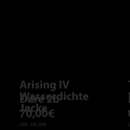
Arising IV
Wasserdichte
Dare 2b
Jacke
70,00€
UVP
240,00€