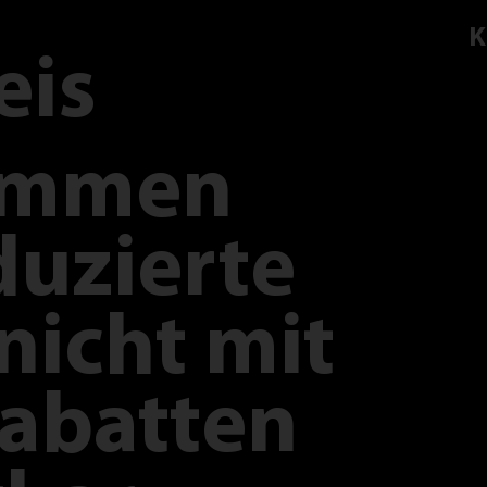
K
eis
ommen
duzierte
nicht mit
abatten