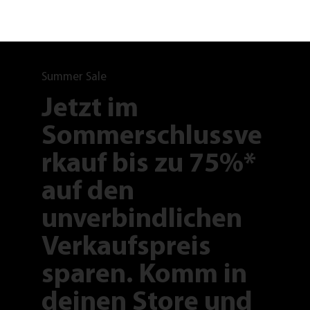
Summer Sale
Jetzt im
Sommerschlussve
rkauf bis zu 75%*
auf den
unverbindlichen
Verkaufspreis
sparen. Komm in
deinen Store und