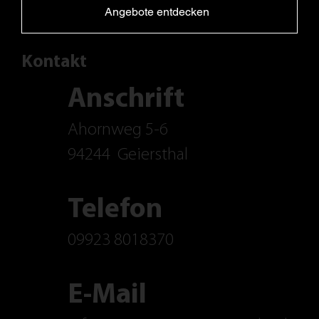
Angebote entdecken
Kontakt
Anschrift
Ahornweg 5-6
94244
Geiersthal
Telefon
09923 8018370
E-Mail