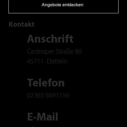
Angebote entdecken
Kontakt
Anschrift
Castroper Straße 80
45711
Datteln
Telefon
02363 5691156
E-Mail