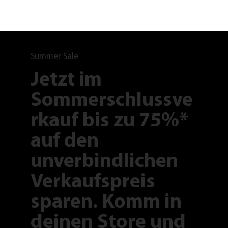
Summer Sale
Jetzt im
Sommerschlussve
rkauf bis zu 75%*
auf den
unverbindlichen
Verkaufspreis
sparen. Komm in
deinen Store und