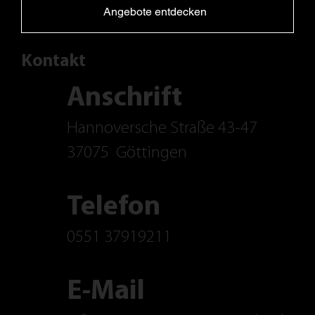
Angebote entdecken
Kontakt
Anschrift
Hannoversche Straße 43-47
37075
Göttingen
Telefon
0551 37919211
E-Mail