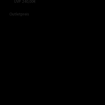
UVP
240,00€
Outletpreis