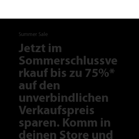
Summer Sale
Jetzt im
Sommerschlussve
rkauf bis zu 75%*
auf den
unverbindlichen
Verkaufspreis
sparen. Komm in
deinen Store und