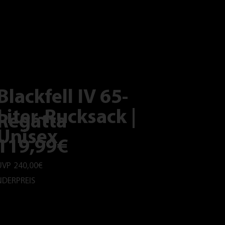
Blackfell IV 65-
Liter-Rucksack |
Regatta
Unisex
119,99€
UVP
240,00€
DERPREIS