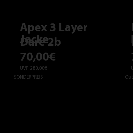
Apex 3 Layer
Jacke
Dare 2b
70,00€
UVP
280,00€
SONDERPREIS
Out