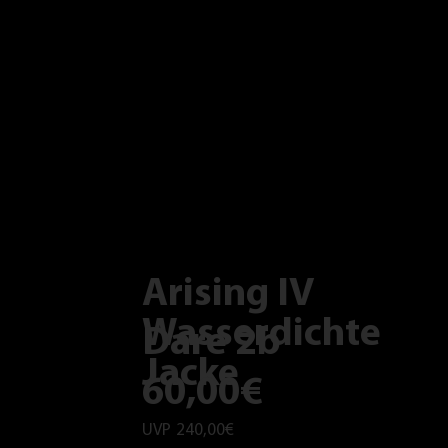
Arising IV
Wasserdichte
Dare 2b
Jacke
60,00€
UVP
240,00€