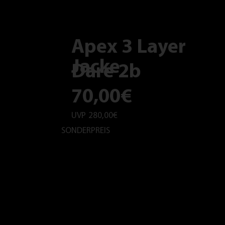
Apex 3 Layer
Jacke
Dare 2b
70,00€
UVP
280,00€
SONDERPREIS