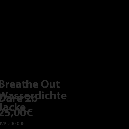
Breathe Out
Wasserdichte
Dare 2b
Jacke
25,00€
UVP
200,00€