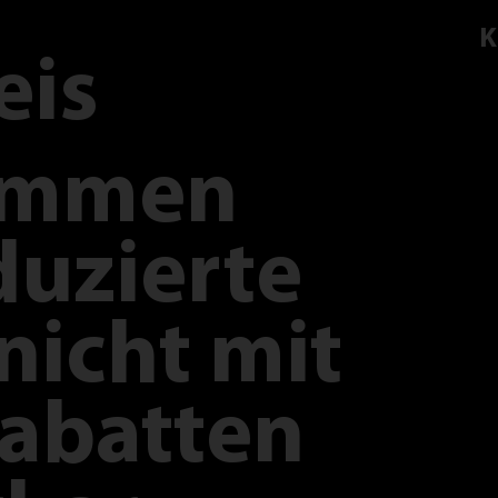
K
eis
ommen
duzierte
nicht mit
abatten