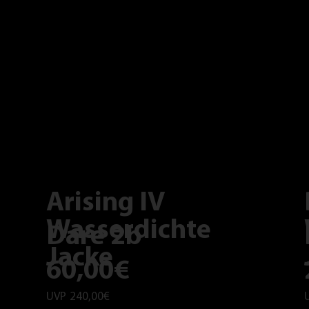
Arising IV
Wasserdichte
Dare 2b
Jacke
60,00€
UVP
240,00€