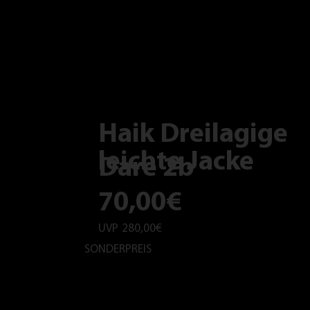
Haik Dreilagige
leichte Jacke
Dare 2b
70,00€
UVP
280,00€
SONDERPREIS