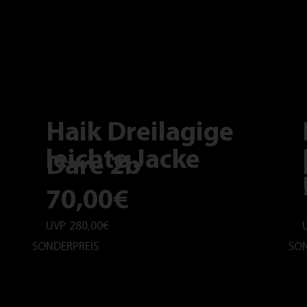
Haik Dreilagige
leichte Jacke
Dare 2b
70,00€
UVP
280,00€
SONDERPREIS
SON