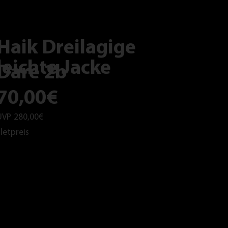
Haik Dreilagige
leichte Jacke
Dare 2b
70,00€
UVP
280,00€
letpreis