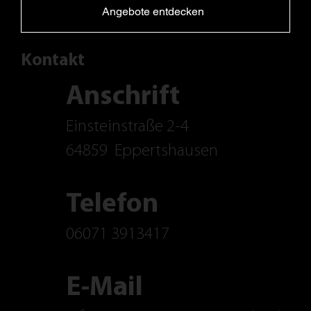
Angebote entdecken
Kontakt
Anschrift
Einsteinstraße 2-4
64859
Eppertshausen
Telefon
06071 3913417
E-Mail