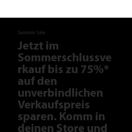
Summer Sale
Jetzt im
Sommerschlussve
rkauf bis zu 75%*
auf den
unverbindlichen
Verkaufspreis
sparen. Komm in
deinen Store und