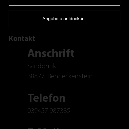
Angebote entdecken
Kontakt
Anschrift
Sandbrink 1
38877
Benneckenstein
Telefon
039457 987385