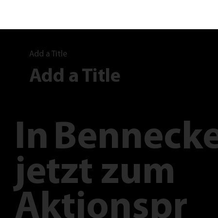
Add a Title
Add a Title
In
Bennecke
jetzt zum
Aktionspr