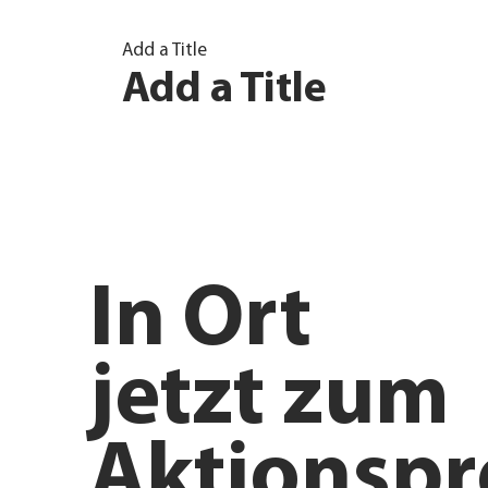
Add a Title
Add a Title
In
Ort
jetzt zum
Aktionspr