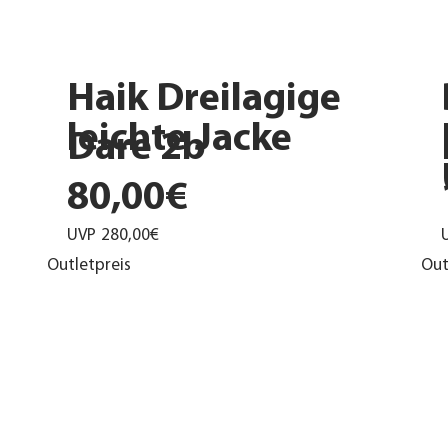
Haik Dreilagige
leichte Jacke
Dare 2b
80,00€
UVP
280,00€
Outletpreis
Out