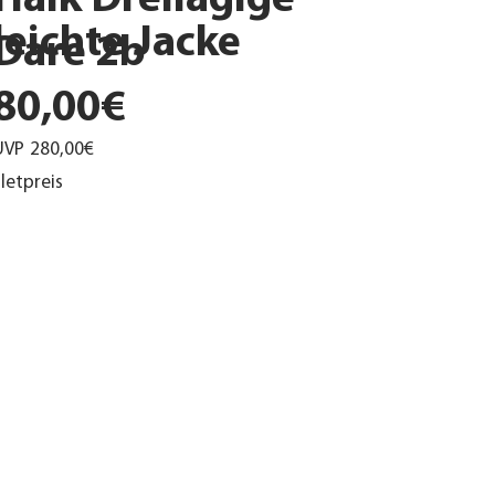
Haik Dreilagige
leichte Jacke
Dare 2b
80,00€
UVP
280,00€
letpreis