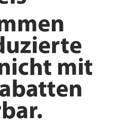
ommen
duzierte
nicht mit
abatten
bar.