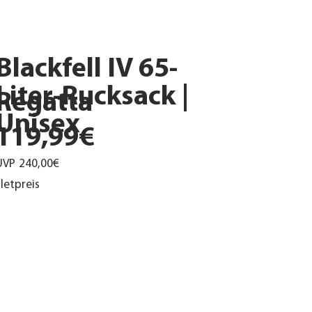
Blackfell IV 65-
Liter-Rucksack |
Regatta
Unisex
119,99€
UVP
240,00€
letpreis