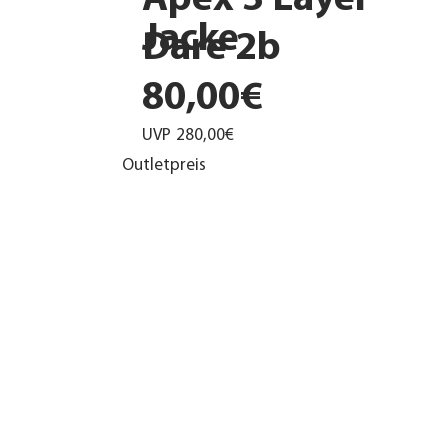
Apex 3 Layer
Jacke
Dare 2b
80,00€
UVP
280,00€
Outletpreis