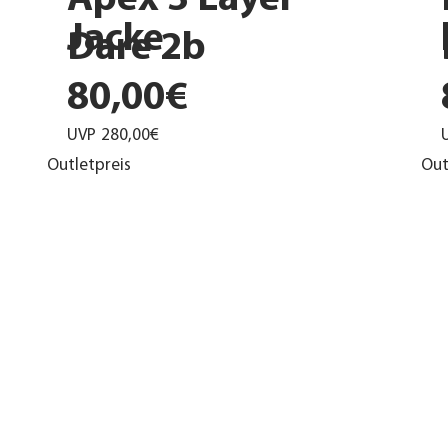
Apex 3 Layer
Jacke
Dare 2b
80,00€
UVP
280,00€
Outletpreis
Out