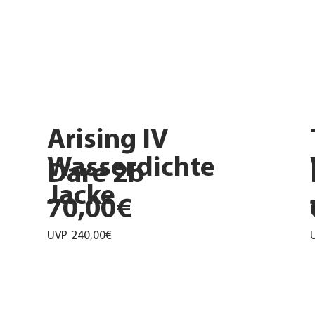
Arising IV
Wasserdichte
Dare 2b
Jacke
70,00€
UVP
240,00€