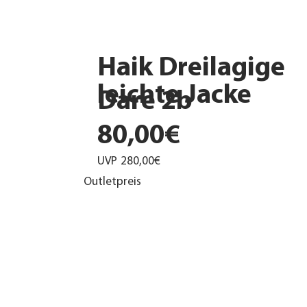
Haik Dreilagige
leichte Jacke
Dare 2b
80,00€
UVP
280,00€
Outletpreis