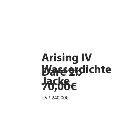
Arising IV
Wasserdichte
Dare 2b
Jacke
70,00€
UVP
240,00€