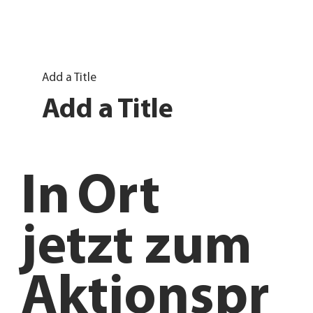
Add a Title
Add a Title
In
Ort
jetzt zum
Aktionspr