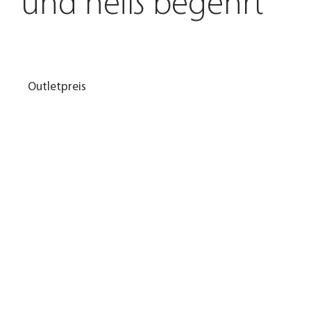
und heiß begehrt
Outletpreis