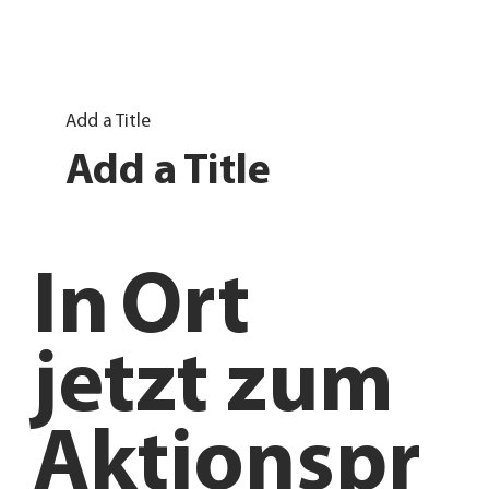
Add a Title
Add a Title
In
Ort
jetzt zum
Aktionspr