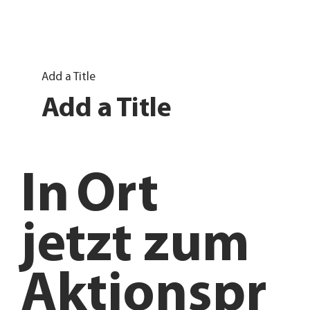
Add a Title
Add a Title
In
Ort
jetzt zum
Aktionspr