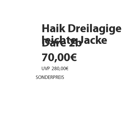
Haik Dreilagige
leichte Jacke
Dare 2b
70,00€
UVP
280,00€
SONDERPREIS