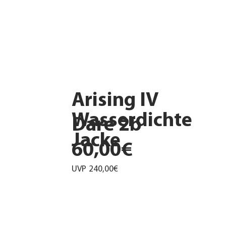
Arising IV
Wasserdichte
Dare 2b
Jacke
60,00€
UVP
240,00€