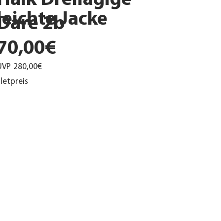
Haik Dreilagige
leichte Jacke
Dare 2b
70,00€
UVP
280,00€
letpreis