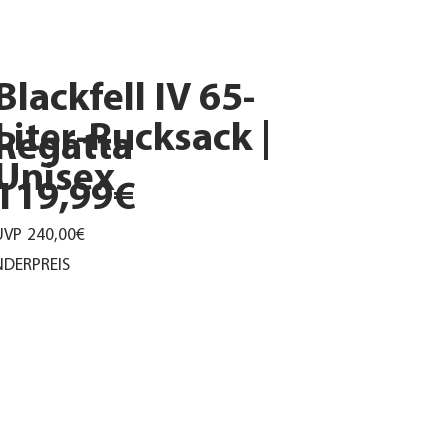
Blackfell IV 65-
Liter-Rucksack |
Regatta
Unisex
119,99€
UVP
240,00€
DERPREIS