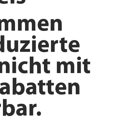
ommen
duzierte
nicht mit
abatten
bar.