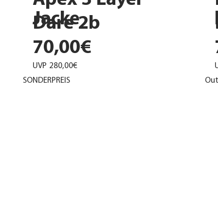
Apex 3 Layer
Jacke
Dare 2b
70,00€
UVP
280,00€
SONDERPREIS
Out