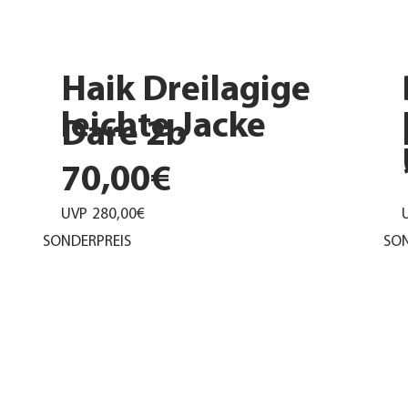
Haik Dreilagige
leichte Jacke
Dare 2b
70,00€
UVP
280,00€
SONDERPREIS
SON