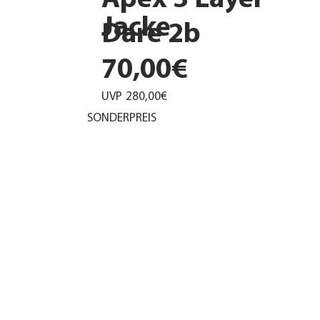
Apex 3 Layer
Jacke
Dare 2b
70,00€
UVP
280,00€
SONDERPREIS