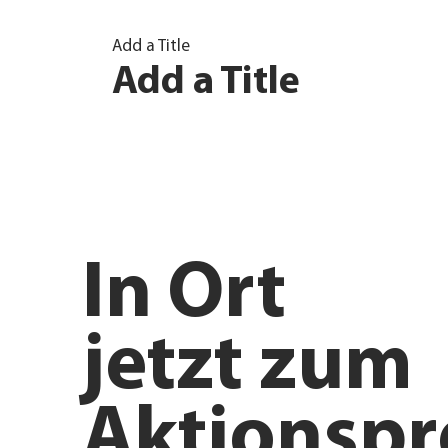
Add a Title
Add a Title
In
Ort
jetzt zum
Aktionspr