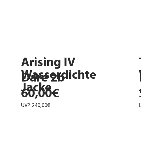
Arising IV
Wasserdichte
Dare 2b
Jacke
60,00€
UVP
240,00€