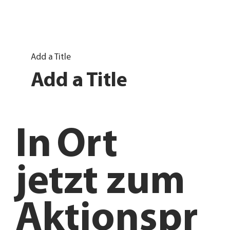
Add a Title
Add a Title
In
Ort
jetzt zum
Aktionspr