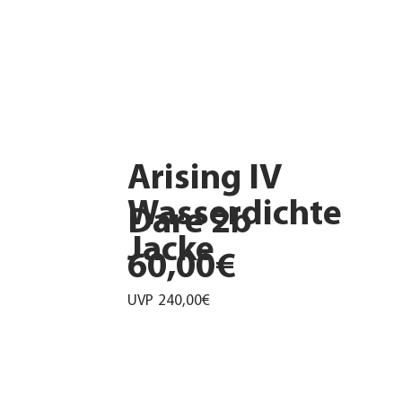
Arising IV
Wasserdichte
Dare 2b
Jacke
60,00€
UVP
240,00€