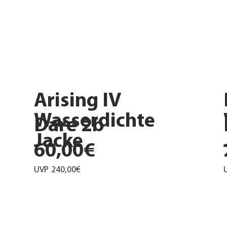
Arising IV
Wasserdichte
Dare 2b
Jacke
60,00€
UVP
240,00€