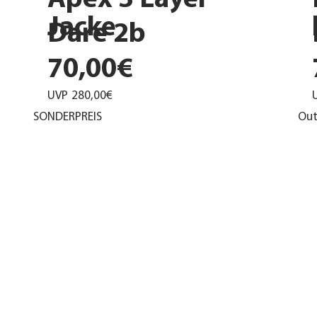
Apex 3 Layer
Jacke
Dare 2b
70,00€
UVP
280,00€
SONDERPREIS
Out