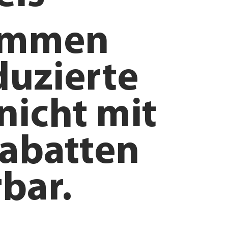
ommen
duzierte
nicht mit
abatten
bar.