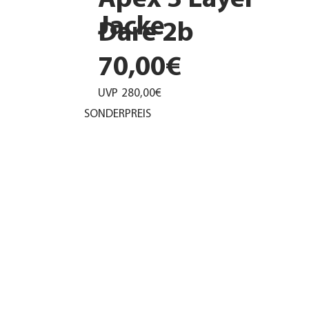
Apex 3 Layer
Jacke
Dare 2b
70,00€
UVP
280,00€
SONDERPREIS