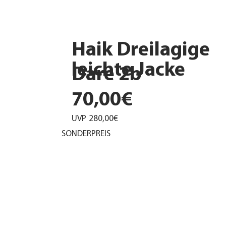
Haik Dreilagige
leichte Jacke
Dare 2b
70,00€
UVP
280,00€
SONDERPREIS