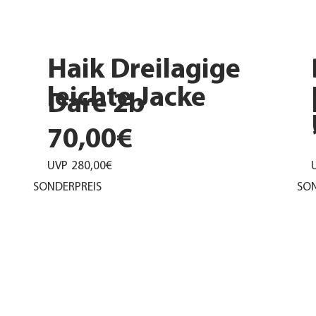
Haik Dreilagige
leichte Jacke
Dare 2b
70,00€
UVP
280,00€
SONDERPREIS
SON