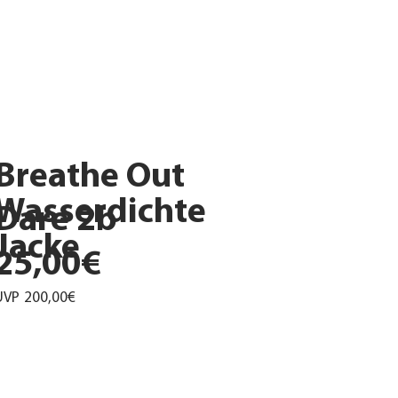
Breathe Out
Wasserdichte
Dare 2b
Jacke
25,00€
UVP
200,00€