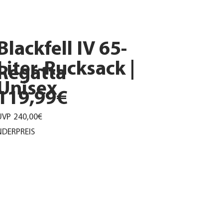
Blackfell IV 65-
Liter-Rucksack |
Regatta
Unisex
119,99€
UVP
240,00€
DERPREIS