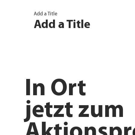
Add a Title
Add a Title
In
Ort
jetzt zum
Aktionspr