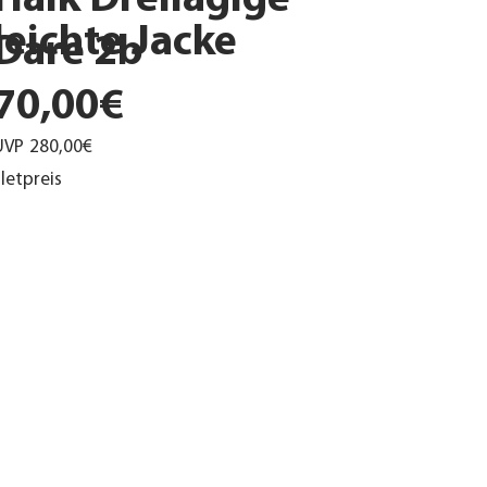
Haik Dreilagige
leichte Jacke
Dare 2b
70,00€
UVP
280,00€
letpreis