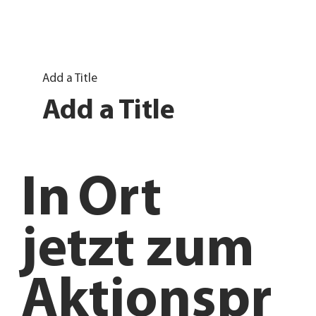
Add a Title
Add a Title
In
Ort
jetzt zum
Aktionspr