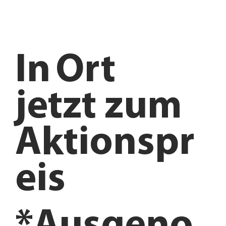
In
Ort
jetzt zum
Aktionspr
eis