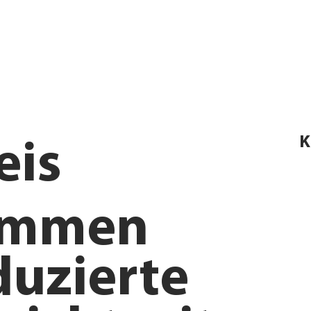
K
eis
ommen
duzierte