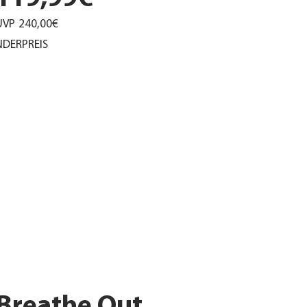
UVP
240,00€
DERPREIS
Breathe Out