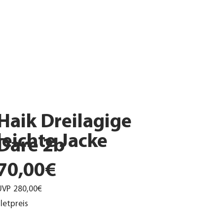
Haik Dreilagige
leichte Jacke
Dare 2b
70,00€
UVP
280,00€
letpreis