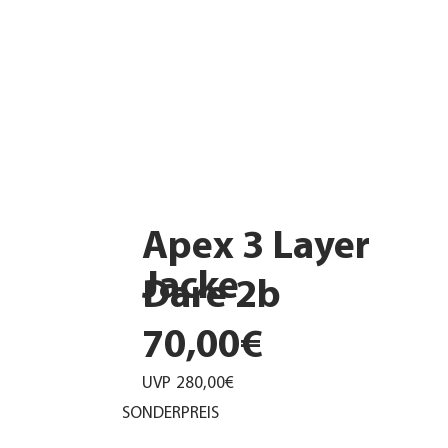
Apex 3 Layer
Jacke
Dare 2b
70,00€
UVP
280,00€
SONDERPREIS