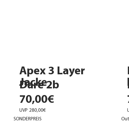
Apex 3 Layer
Jacke
Dare 2b
70,00€
UVP
280,00€
SONDERPREIS
Out