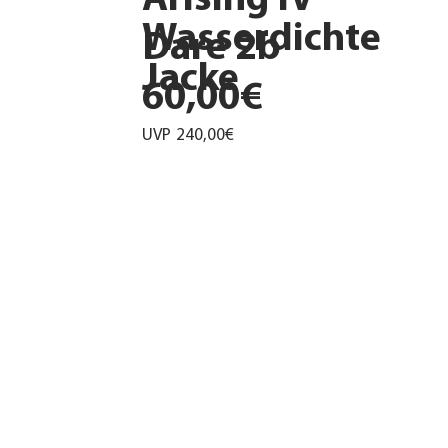
Wasserdichte
Dare 2b
Jacke
60,00€
UVP
240,00€