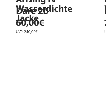
Wasserdichte
Dare 2b
Jacke
60,00€
UVP
240,00€