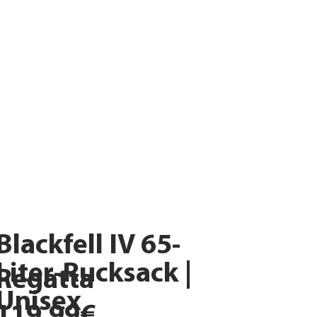
Blackfell IV 65-
Liter-Rucksack |
Regatta
Unisex
119,99€