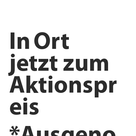
In
Ort
jetzt zum
Aktionspr
eis