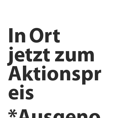
In
Ort
jetzt zum
Aktionspr
eis