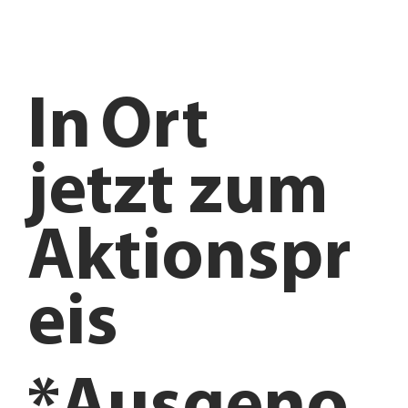
In
Ort
jetzt zum
Aktionspr
eis