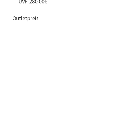
UVP
280,00€
Outletpreis