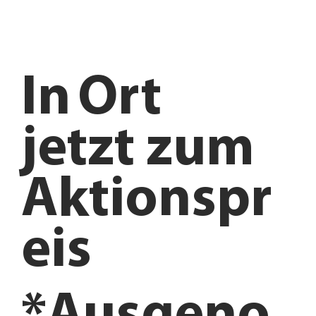
In
Ort
jetzt zum
Aktionspr
eis