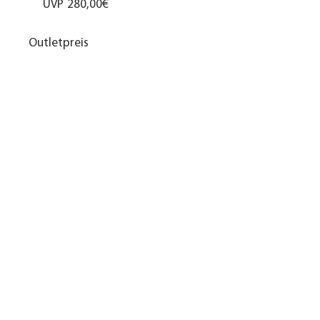
UVP
280,00€
Outletpreis