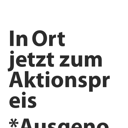
In
Ort
jetzt zum
Aktionspr
eis