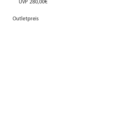
UVP
280,00€
Outletpreis