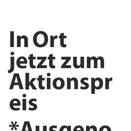
In
Ort
jetzt zum
Aktionspr
eis