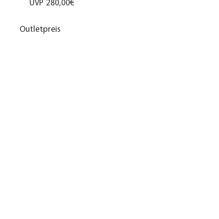
UVP
280,00€
Outletpreis