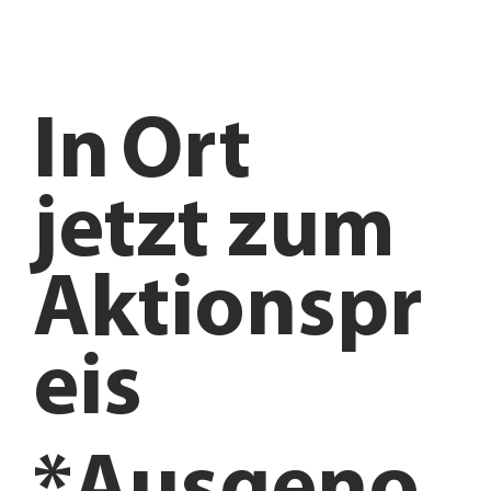
In
Ort
jetzt zum
Aktionspr
eis