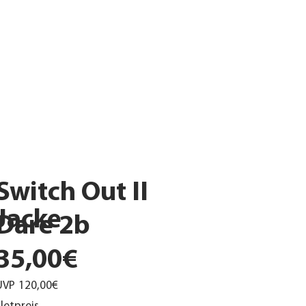
Switch Out II
Jacke
Dare 2b
35,00€
UVP
120,00€