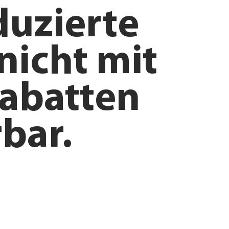
duzierte
nicht mit
abatten
bar.
ntdecken