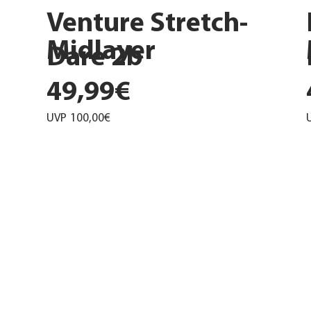
Venture Stretch-
Midlayer
Dare 2b
49,99€
UVP
100,00€