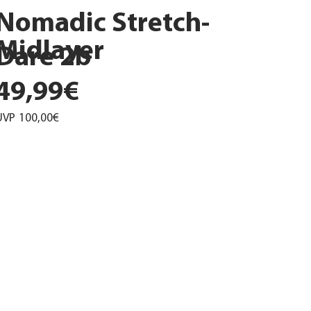
Nomadic Stretch-
Midlayer
Dare 2b
49,99€
UVP
100,00€