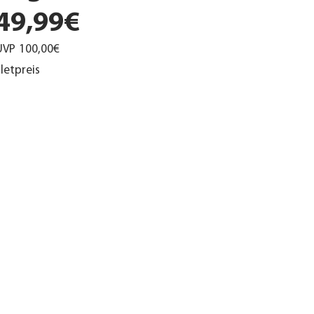
49,99€
UVP
100,00€
letpreis