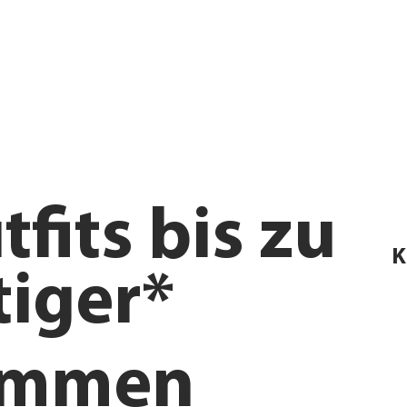
tfits bis zu
K
iger*
ommen