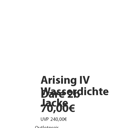
Arising IV
Wasserdichte
Dare 2b
Jacke
70,00€
UVP
240,00€