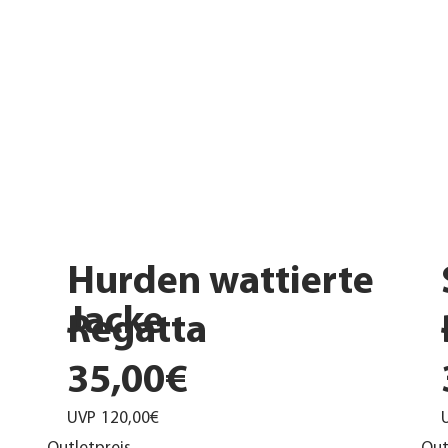
Hurden wattierte
Jacke
Regatta
35,00€
UVP
120,00€