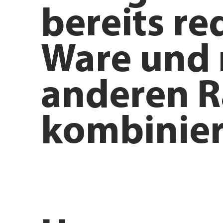
bereits re
Ware und 
anderen R
kombinier
Anfahrt planen
Angebote e