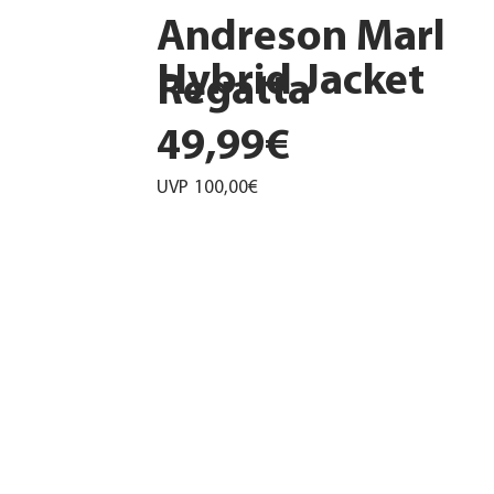
Andreson Marl
Hybrid Jacket
Regatta
49,99€
UVP
100,00€