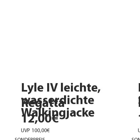
e
Lyle IV leichte,
wasserdichte
Regatta
Walkingjacke
12,00€
UVP
100,00€