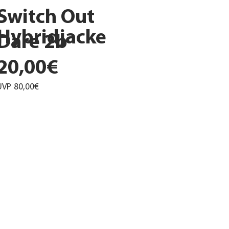
Switch Out
Hybridjacke
Dare 2b
20,00€
UVP
80,00€