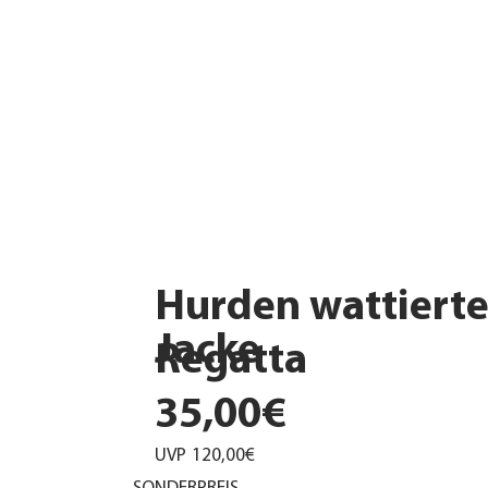
Hurden wattiert
Jacke
Regatta
35,00€
UVP
120,00€