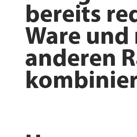
bereits re
Ware und 
anderen R
kombinier
Anfahrt planen
Angebote e