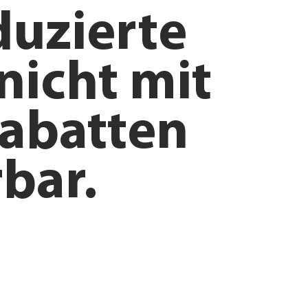
duzierte
nicht mit
abatten
bar.
ntdecken