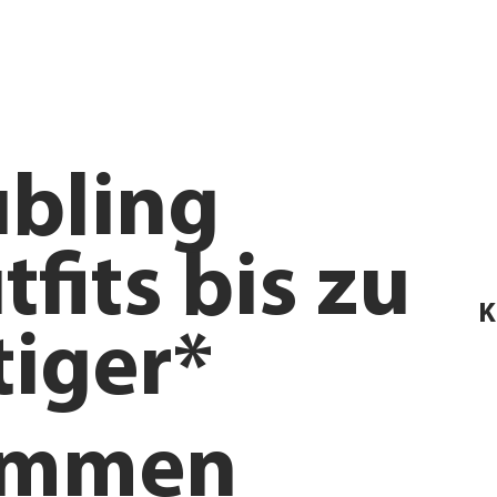
bling
tfits bis zu
K
iger*
ommen