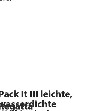
DERPREIS
Pack It III leichte,
wasserdichte
Regatta