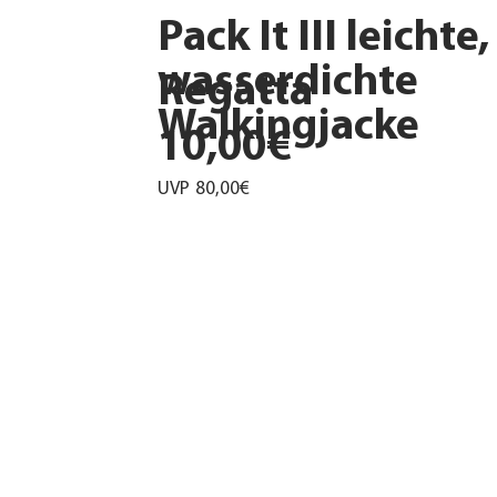
Pack It III leichte,
wasserdichte
Regatta
Walkingjacke
10,00€
UVP
80,00€