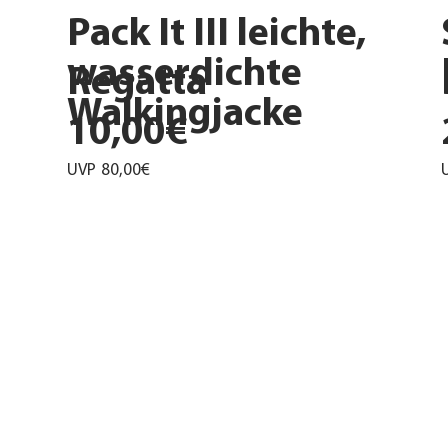
Pack It III leichte,
wasserdichte
Regatta
Walkingjacke
10,00€
UVP
80,00€