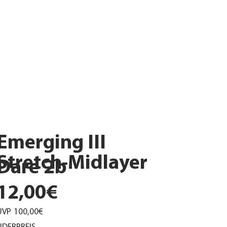
Emerging III
Stretch-Midlayer
Dare 2b
12,00€
UVP
100,00€