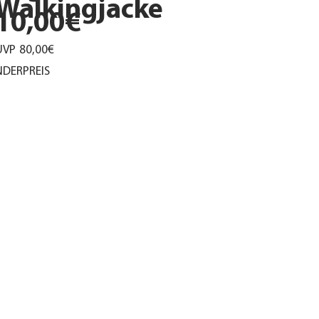
Walkingjacke
10,00€
UVP
80,00€
DERPREIS