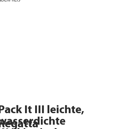
DERPREIS
Pack It III leichte,
wasserdichte
Regatta