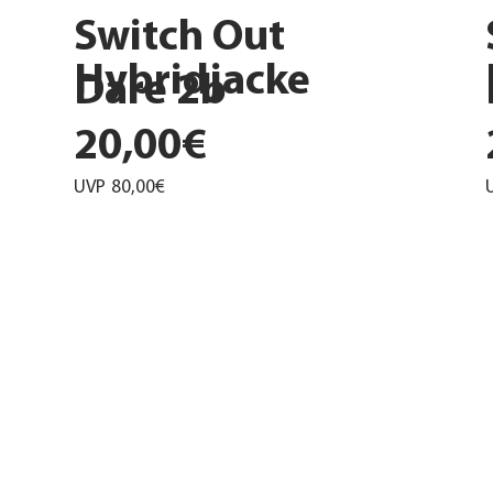
Switch Out
Hybridjacke
Dare 2b
20,00€
UVP
80,00€