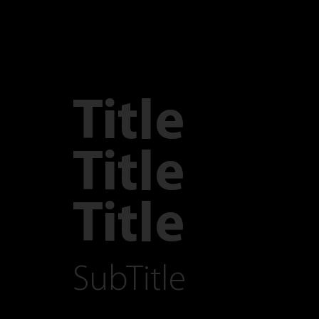
Title
Title
Title
SubTitle