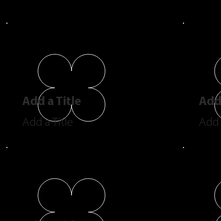
Add a Title
Add 
Add a Title
Add 