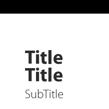
Title
Title
SubTitle