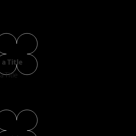
a Title
a Title