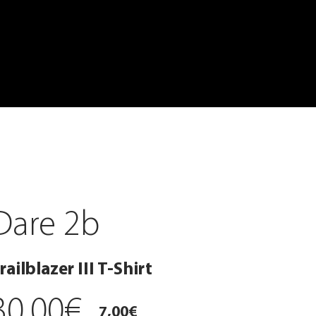
Dare 2b
railblazer III T-Shirt
30,00€
7,00€