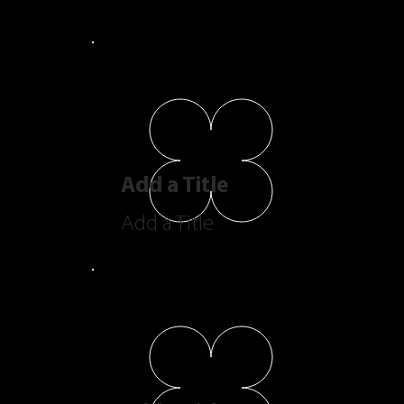
Add a Title
Add a Title