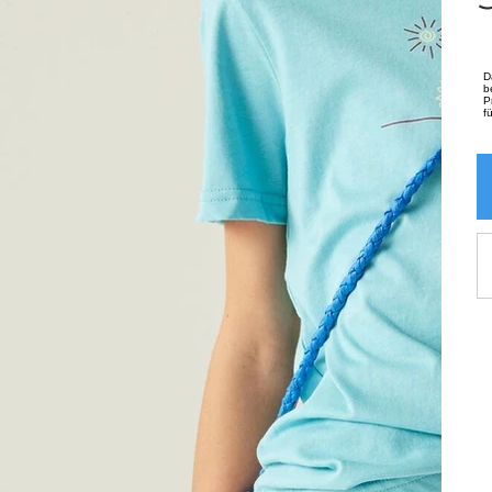
D
b
P
f