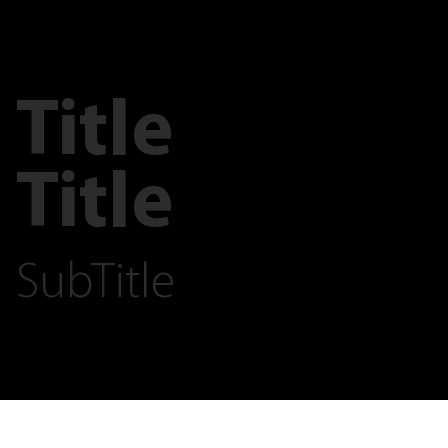
Title
Title
SubTitle