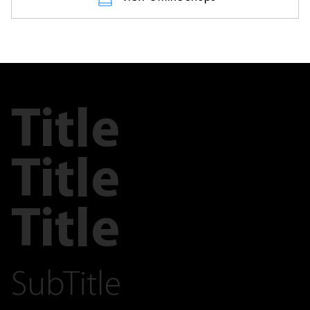
Title
Title
Title
SubTitle