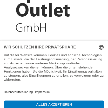
Outlet
GmbH
Adresse
Reichenberger Str. 1
84130 Dingolfing
Telefon
+49 8731 31913200
E-Mail
info@mountain-sports-