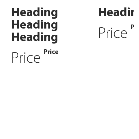
Heading
Headin
Heading
Pr
Price
Heading
Price
Price