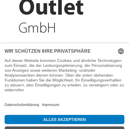
Outlet
GmbH
Adresse
Reichenberger Str. 1
84130 Dingolfing
Telefon
+49 8731 31913200
E-Mail
info@mountain-sports-