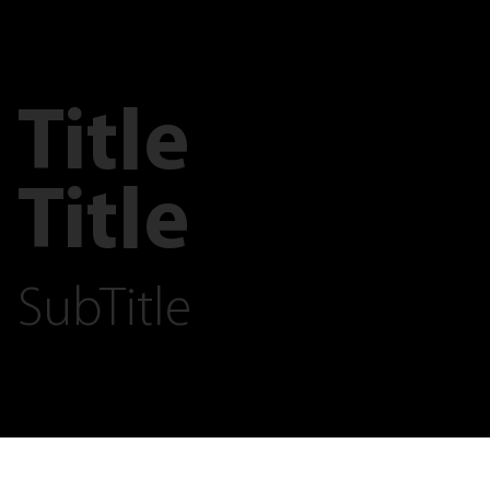
Title
Title
SubTitle