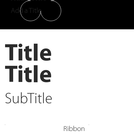
Add a Title
Title
Title
SubTitle
Ribbon