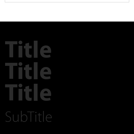
Title
Title
Title
SubTitle