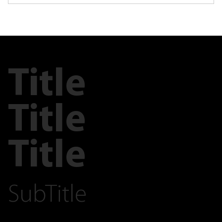
Title
Title
Title
SubTitle