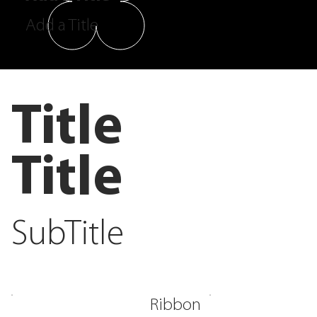
Add a Title
Title
Title
SubTitle
Ribbon