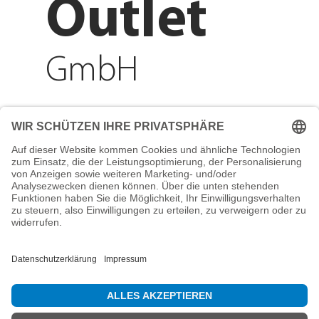
Outlet
GmbH
Adresse
Reichenberger Str. 1
84130 Dingolfing
Telefon
+49 8731 31913200
E-Mail
info@mountain-sports-