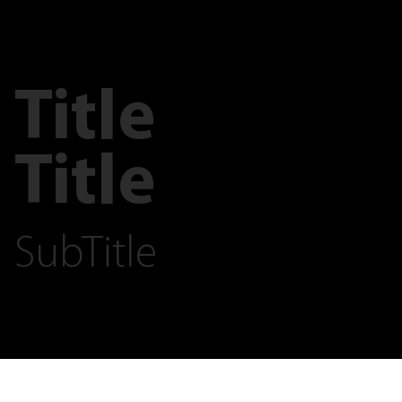
Title
Title
SubTitle