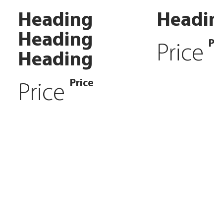
Heading
Headin
Heading
Pr
Price
Heading
Price
Price