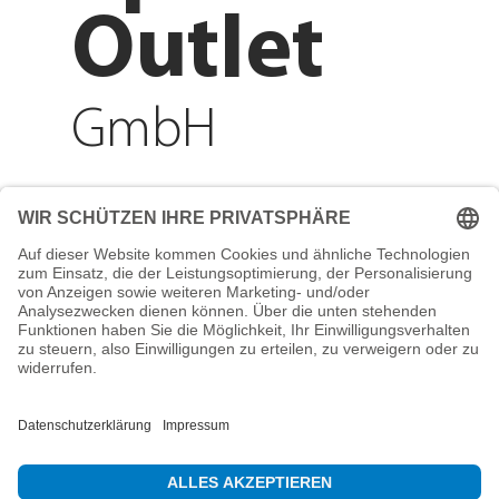
Outlet
GmbH
Adresse
Reichenberger Str. 1
84130 Dingolfing
Telefon
+49 8731 31913200
E-Mail
info@mountain-sports-