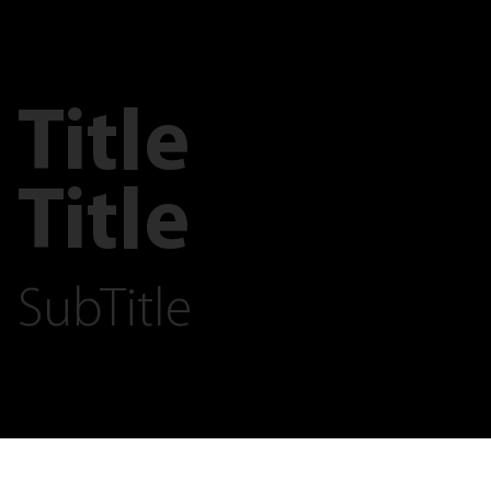
Title
Title
SubTitle