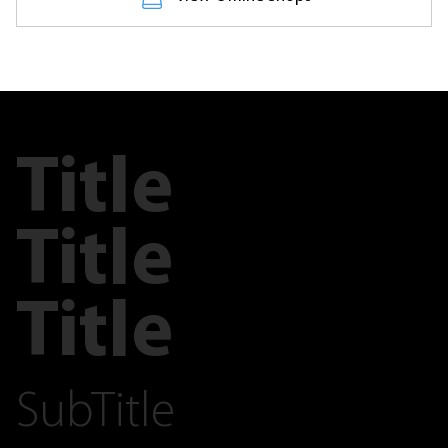
Title
Title
Title
SubTitle