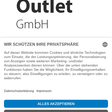
Outlet
GmbH
Adresse
Reichenberger Str. 1
84130 Dingolfing
Telefon
+49 8731 31913200
E-Mail
info@mountain-sports-