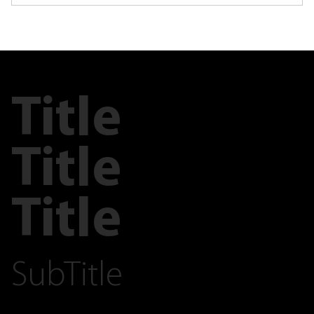
Title
Title
Title
SubTitle