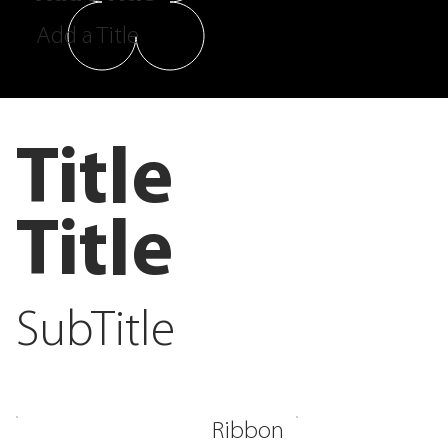
Add a Title
Title
Title
SubTitle
Ribbon