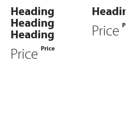
Heading
Headin
Heading
Pr
Price
Heading
Price
Price