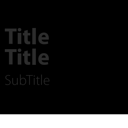
Title
Title
SubTitle