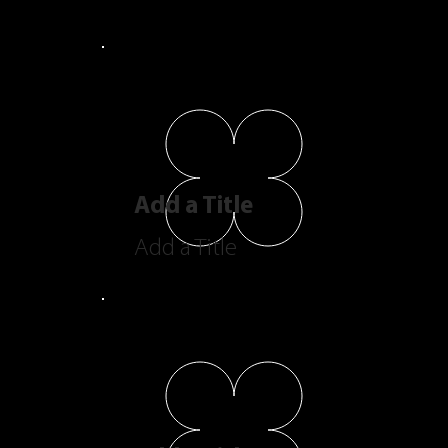
Add a Title
Add a Title