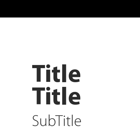
Title
Title
SubTitle