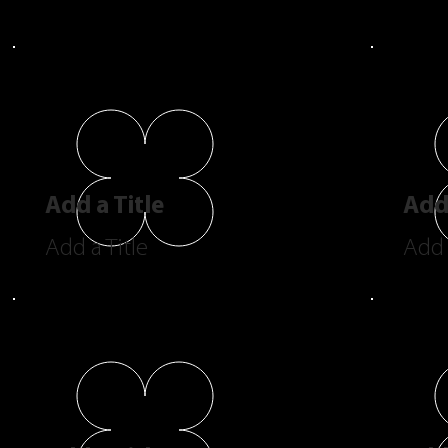
Add a Title
Add 
Add a Title
Add 