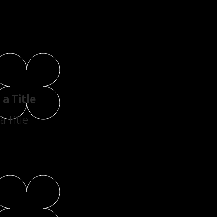
a Title
a Title