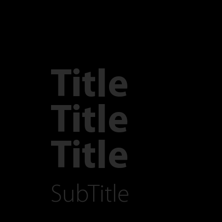
Title
Title
Title
SubTitle