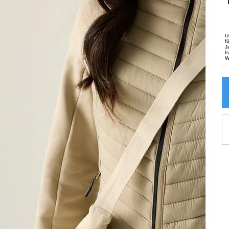
U
f
J
I
W