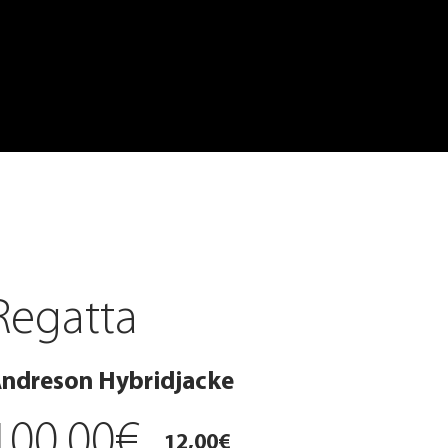
Regatta
ndreson Hybridjacke
100,00€
12,00€