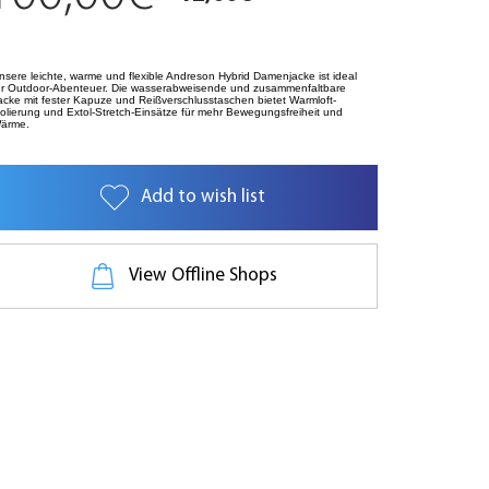
nsere leichte, warme und flexible Andreson Hybrid Damenjacke ist ideal
ür Outdoor-Abenteuer. Die wasserabweisende und zusammenfaltbare
acke mit fester Kapuze und Reißverschlusstaschen bietet Warmloft-
solierung und Extol-Stretch-Einsätze für mehr Bewegungsfreiheit und
ärme.
Add to wish list
View Offline Shops