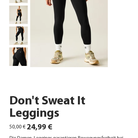
Don't Sweat It
Leggings
Ursprünglicher
Angebotspreis
24,99 €
50,00 €
Preis