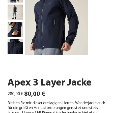
Apex 3 Layer Jacke
Ursprünglicher
Angebotspreis
80,00 €
280,00 €
Preis
Bleiben Sie mit dieser dreilagigen Herren-Wanderjacke auch
für die größten Herausforderungen gerüstet und stets
trocken. Unsere AEP Kinematics-Technologie bietet mit