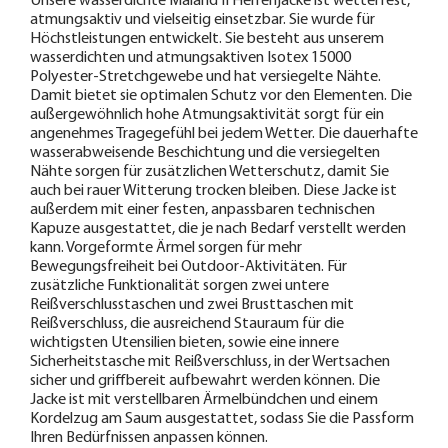
Unsere wasserdichte Maland II Herrenjacke ist wetterfest,
atmungsaktiv und vielseitig einsetzbar. Sie wurde für
Höchstleistungen entwickelt. Sie besteht aus unserem
wasserdichten und atmungsaktiven Isotex 15000
Polyester-Stretchgewebe und hat versiegelte Nähte.
Damit bietet sie optimalen Schutz vor den Elementen. Die
außergewöhnlich hohe Atmungsaktivität sorgt für ein
angenehmes Tragegefühl bei jedem Wetter. Die dauerhafte
wasserabweisende Beschichtung und die versiegelten
Nähte sorgen für zusätzlichen Wetterschutz, damit Sie
auch bei rauer Witterung trocken bleiben. Diese Jacke ist
außerdem mit einer festen, anpassbaren technischen
Kapuze ausgestattet, die je nach Bedarf verstellt werden
kann. Vorgeformte Ärmel sorgen für mehr
Bewegungsfreiheit bei Outdoor-Aktivitäten. Für
zusätzliche Funktionalität sorgen zwei untere
Reißverschlusstaschen und zwei Brusttaschen mit
Reißverschluss, die ausreichend Stauraum für die
wichtigsten Utensilien bieten, sowie eine innere
Sicherheitstasche mit Reißverschluss, in der Wertsachen
sicher und griffbereit aufbewahrt werden können. Die
Jacke ist mit verstellbaren Ärmelbündchen und einem
Kordelzug am Saum ausgestattet, sodass Sie die Passform
Ihren Bedürfnissen anpassen können.