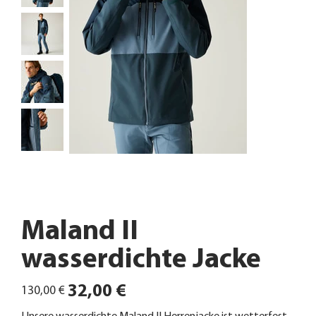
Maland II
wasserdichte Jacke
Ursprünglicher
Angebotspreis
32,00 €
130,00 €
Preis