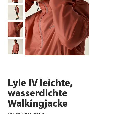
Lyle IV leichte,
wasserdichte
Walkingjacke
Ursprünglicher
Angebotspreis