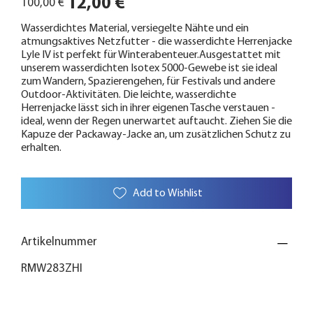
12,00 €
100,00 €
Preis
Wasserdichtes Material, versiegelte Nähte und ein
atmungsaktives Netzfutter - die wasserdichte Herrenjacke
Lyle IV ist perfekt für Winterabenteuer.Ausgestattet mit
unserem wasserdichten Isotex 5000-Gewebe ist sie ideal
zum Wandern, Spazierengehen, für Festivals und andere
Outdoor-Aktivitäten. Die leichte, wasserdichte
Herrenjacke lässt sich in ihrer eigenen Tasche verstauen -
ideal, wenn der Regen unerwartet auftaucht. Ziehen Sie die
Kapuze der Packaway-Jacke an, um zusätzlichen Schutz zu
erhalten.
Add to Wishlist
Artikelnummer
RMW283ZHI