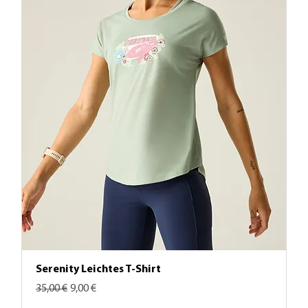
Serenity Leichtes T-Shirt
Standardpreis
Sale-Preis
35,00 €
9,00 €