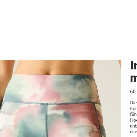
I
m
Urspr
60,
Preis
Die
Pol
füh
Hoc
unb
ela