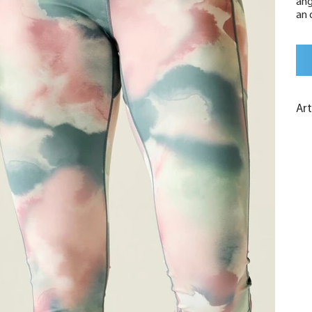
ang
an 
Ar