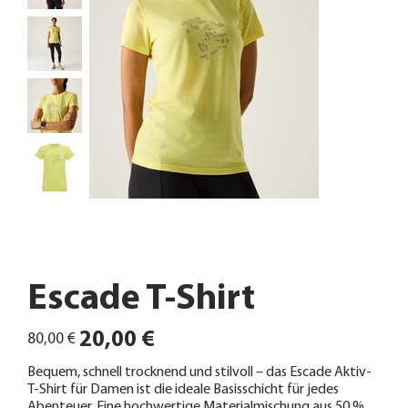
Escade T-Shirt
Ursprünglicher
Angebotspreis
20,00 €
80,00 €
Preis
Bequem, schnell trocknend und stilvoll – das Escade Aktiv-
T-Shirt für Damen ist die ideale Basisschicht für jedes
Abenteuer. Eine hochwertige Materialmischung aus 50 %