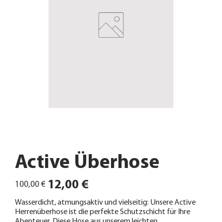
Active Überhose
Ursprünglicher
Angebotspreis
12,00 €
100,00 €
Preis
Wasserdicht, atmungsaktiv und vielseitig: Unsere Active
Herrenüberhose ist die perfekte Schutzschicht für Ihre
Abenteuer. Diese Hose aus unserem leichten,