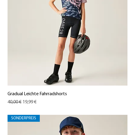
Gradual Leichte Fahrradshorts
Standardpreis
Sale-Preis
40,00 €
19,99 €
SONDERPREIS