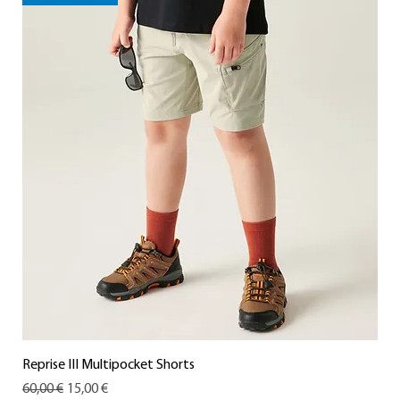
Reprise III Multipocket Shorts
Standardpreis
Sale-Preis
60,00 €
15,00 €