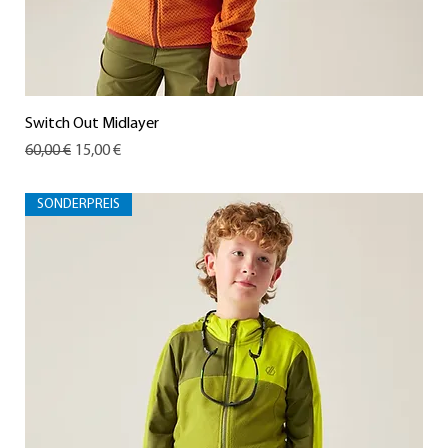
Switch Out Midlayer
Standardpreis
Sale-Preis
60,00 €
15,00 €
SONDERPREIS