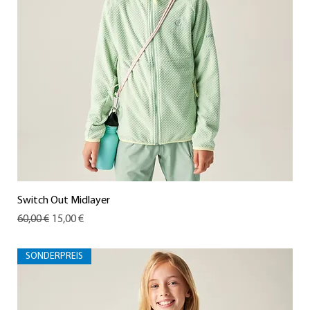
Switch Out Midlayer
Standardpreis
Sale-Preis
60,00 €
15,00 €
SONDERPREIS