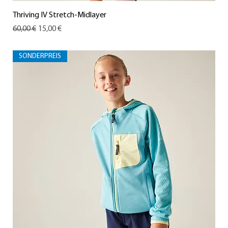
Thriving IV Stretch-Midlayer
Standardpreis
Sale-Preis
60,00 €
15,00 €
SONDERPREIS