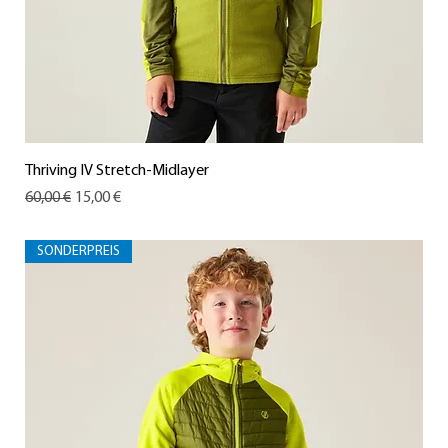
Thriving IV Stretch-Midlayer
Standardpreis
Sale-Preis
60,00 €
15,00 €
SONDERPREIS