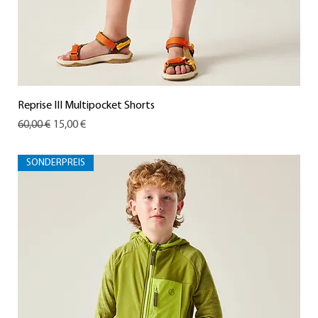
Reprise III Multipocket Shorts
Standardpreis
Sale-Preis
60,00 €
15,00 €
SONDERPREIS