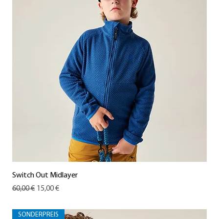
Switch Out Midlayer
Standardpreis
Sale-Preis
60,00 €
15,00 €
SONDERPREIS