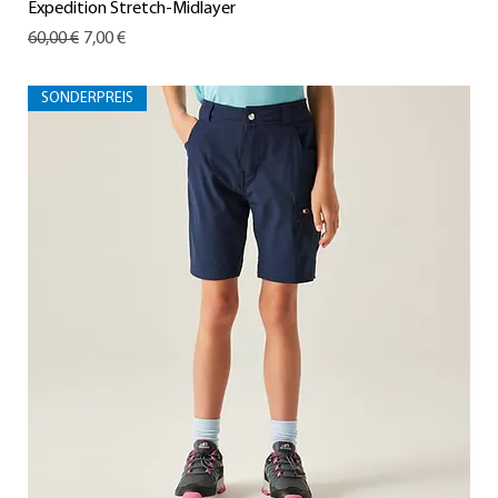
Expedition Stretch-Midlayer
Standardpreis
Sale-Preis
60,00 €
7,00 €
SONDERPREIS