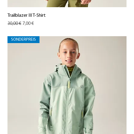
Trailblazer III T-Shirt
Standardpreis
Sale-Preis
30,00 €
7,00 €
SONDERPREIS