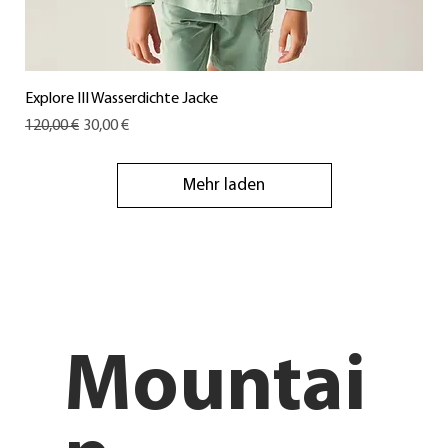
Explore III Wasserdichte Jacke
Standardpreis
Sale-Preis
120,00 €
30,00 €
Mehr laden
Mountai