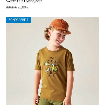
Switch Out Hybridjacke
Standardpreis
Sale-Preis
80,00 €
20,00 €
SONDERPREIS