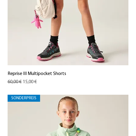
Reprise III Multipocket Shorts
Standardpreis
Sale-Preis
60,00 €
15,00 €
SONDERPREIS