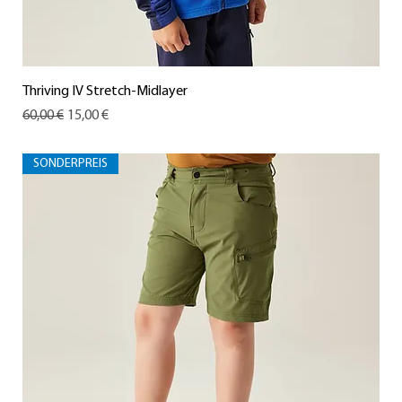
Thriving IV Stretch-Midlayer
Standardpreis
Sale-Preis
60,00 €
15,00 €
SONDERPREIS