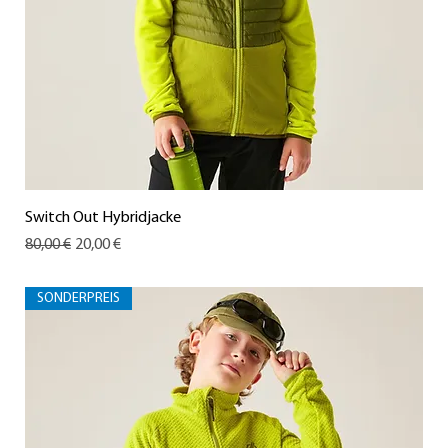
Switch Out Hybridjacke
Standardpreis
Sale-Preis
80,00 €
20,00 €
SONDERPREIS