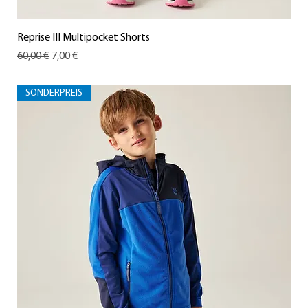
Reprise III Multipocket Shorts
Standardpreis
Sale-Preis
60,00 €
7,00 €
SONDERPREIS