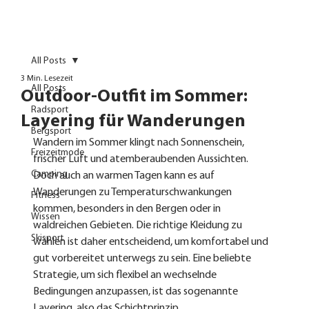
All Posts
3 Min. Lesezeit
All Posts
Outdoor-Outfit im Sommer:
Radsport
Layering für Wanderungen
Bergsport
Wandern im Sommer klingt nach Sonnenschein, 
Freizeitmode
frischer Luft und atemberaubenden Aussichten. 
Camping
Doch auch an warmen Tagen kann es auf 
Wanderungen zu Temperaturschwankungen 
Fitness
kommen, besonders in den Bergen oder in 
Wissen
waldreichen Gebieten. Die richtige Kleidung zu 
Skisport
wählen ist daher entscheidend, um komfortabel und 
gut vorbereitet unterwegs zu sein. Eine beliebte 
Strategie, um sich flexibel an wechselnde 
Bedingungen anzupassen, ist das sogenannte 
Layering, also das Schichtprinzip.