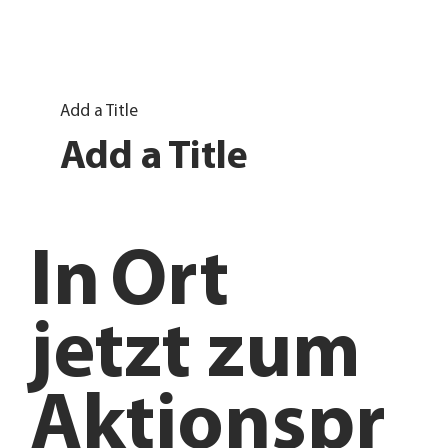
Add a Title
Add a Title
In
Ort
jetzt zum
Aktionspr