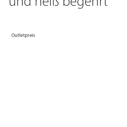
und heiß begehrt
Outletpreis